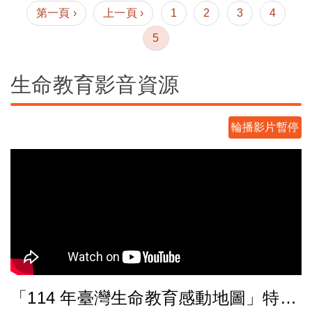
第一頁 ›
上一頁 ›
1
2
3
4
5
生命教育影音資源
輪播影片暫停
臺灣大學曾雪峰特聘教授
「114 年臺灣生命教育感動地圖」特輯-第十集【情緒導航：從感知到調節的全方位策略】