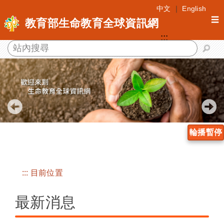
跳
中文
｜
English
到
☰
教育部生命教育全球資訊網
主
:::
要
內
容
區
塊
輪播暫停
:::
目前位置
最新消息