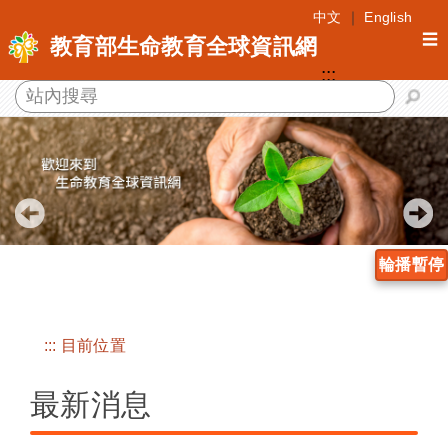
跳
中文
｜
English
到
☰
教育部生命教育全球資訊網
主
:::
要
內
容
區
塊
輪播暫停
:::
目前位置
最新消息