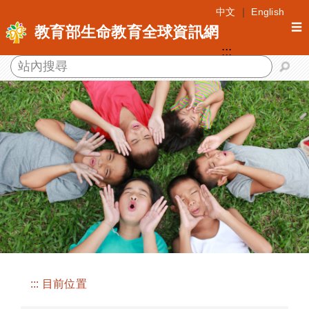
跳
中文
｜
English
到
☰
教育部生命教育全球資訊網
主
:::
要
內
容
區
塊
:::
目前位置