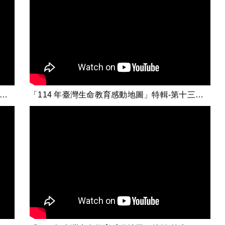
14 年臺灣生命教育感動地圖」特輯-第十二集【特殊教育-看見我的獨特】
「114 年臺灣生命教育感動地圖」特輯-第十三集【愛在流動：同理不是同情】