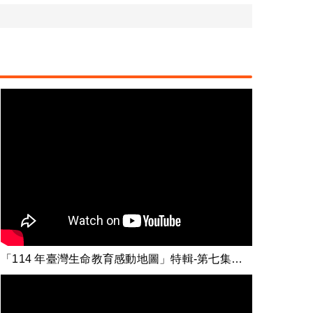
「114 年臺灣生命教育感動地圖」特輯-第七集【特色學校：見微知萌的生命啟發】