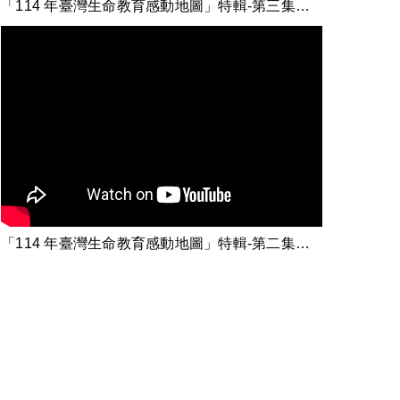
「114 年臺灣生命教育感動地圖」特輯-第三集【友善校園-生命教育在自然裡】
「114 年臺灣生命教育感動地圖」特輯-第二集【解開人生方程式：重新定義生死】