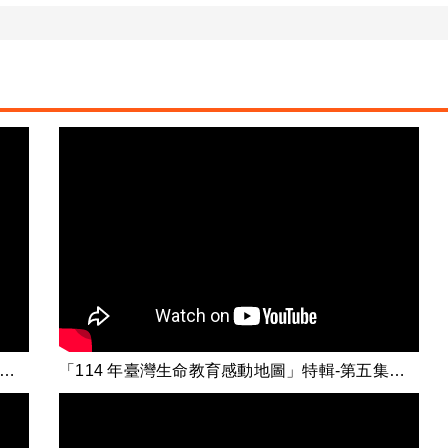
4 年臺灣生命教育感動地圖」特輯-第十四集【 燦爛的第三人生：活成我想要的樣子】
「114 年臺灣生命教育感動地圖」特輯-第五集【特色學校-形塑生命素養在日常】之二