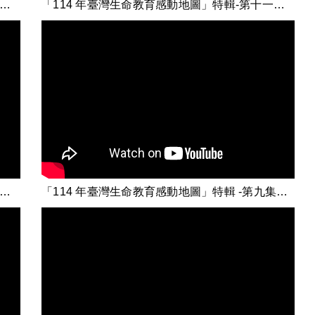
4 年臺灣生命教育感動地圖」特輯-第十集【情緒導航：從感知到調節的全方位策略】
「114 年臺灣生命教育感動地圖」特輯-第十一集【自殺防治-曝世代的失敗與挫折】
14 年臺灣生命教育感動地圖」特輯-第一集【把希望寫進教育的篇章】
「114 年臺灣生命教育感動地圖」特輯 -第九集【 有愛無礙：愛就是要能夠為了對方擁抱痛苦】