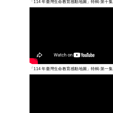
「11
「1