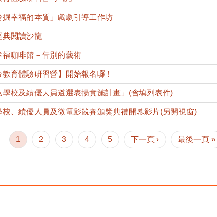
「發掘幸福的本質」戲劇引導工作坊
經典閱讀沙龍
幸福咖啡館－告別的藝術
生命教育體驗研習營】開始報名囉！
色學校及績優人員遴選表揚實施計畫」(含填列表件)
學校、績優人員及微電影競賽頒獎典禮開幕影片(另開視窗)
1
2
3
4
5
下一頁 ›
最後一頁 »