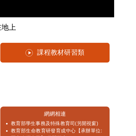
在地上
「11
課程教材研習類
網網相連
教育部學生事務及特殊教育司(另開視窗)
教育部生命教育研發育成中心【承辦單位: