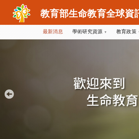
跳
到
教育部生命教育全球資
主
要
最新消息
學術研究資源
教育政策
內
容
區
塊