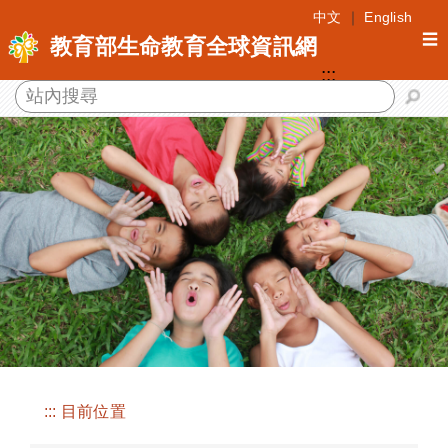
跳
中文
｜
English
到
☰
教育部生命教育全球資訊網
主
:::
要
內
容
區
塊
:::
目前位置