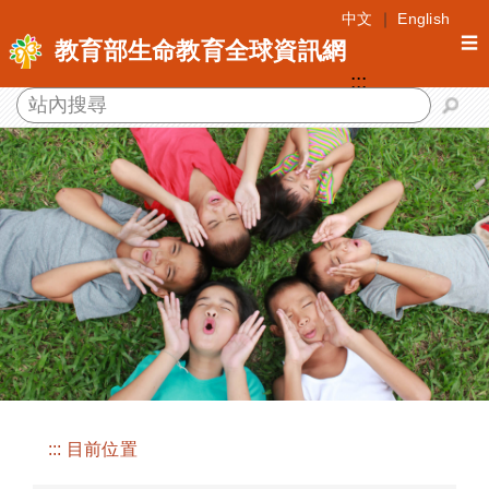
跳
中文
｜
English
到
☰
教育部生命教育全球資訊網
主
:::
要
內
容
區
塊
:::
目前位置